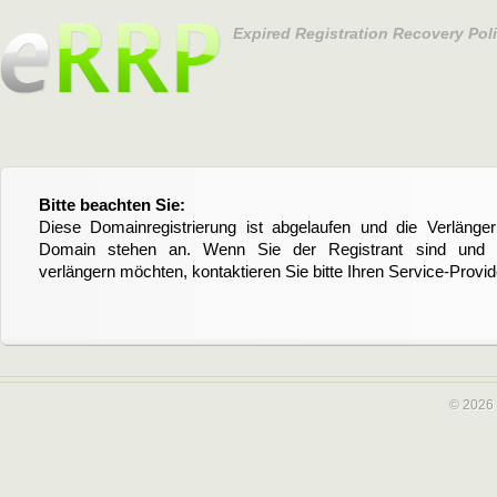
Expired Registration Recovery Pol
Bitte beachten Sie:
Por favor, tenga en cuenta:
Diese Domainregistrierung ist abgelaufen und die Verläng
Este registro del dominio ha expirado y la renovación o la su
Domain stehen an. Wenn Sie der Registrant sind und di
pendiente. Si usted es el registrante de dominio y quiere reno
verlängern möchten, kontaktieren Sie bitte Ihren Service-Provid
por favor póngase en contacto con su proveedor de servicios.
© 2026