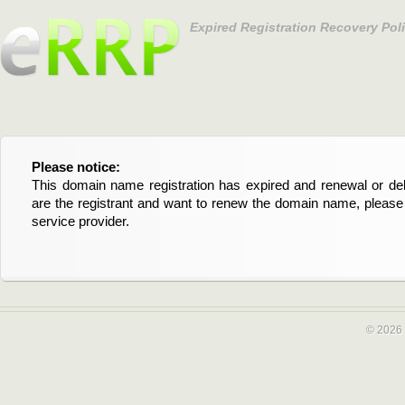
Expired Registration Recovery Pol
Please notice:
Bitte beachten Sie:
This domain name registration has expired and renewal or dele
Diese Domainregistrierung ist abgelaufen und die Verläng
are the registrant and want to renew the domain name, please 
Domain stehen an. Wenn Sie der Registrant sind und di
service provider.
verlängern möchten, kontaktieren Sie bitte Ihren Service-Provid
© 2026